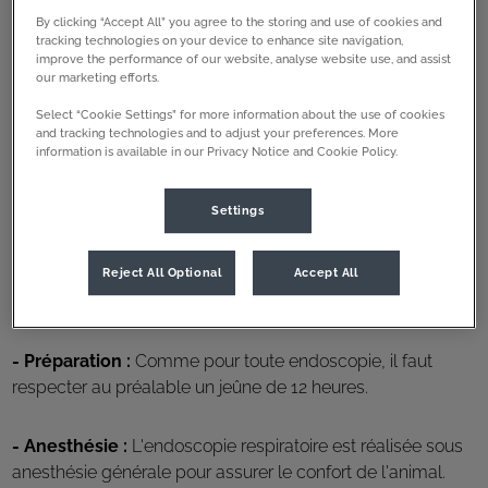
Indications pour une endoscopie respiratoire
By clicking “Accept All” you agree to the storing and use of cookies and
tracking technologies on your device to enhance site navigation,
improve the performance of our website, analyse website use, and assist
Toux persistante,
our marketing efforts.
Select “Cookie Settings” for more information about the use of cookies
Difficultés respiratoires,
and tracking technologies and to adjust your preferences. More
information is available in our Privacy Notice and Cookie Policy.
Infections chroniques,
Settings
Corps étrangers inhalés
Reject All Optional
Accept All
Déroulement de l'endoscopie respiratoire
- Préparation :
Comme pour toute endoscopie, il faut
respecter au préalable un jeûne de 12 heures.
- Anesthésie :
L'endoscopie respiratoire est réalisée sous
anesthésie générale pour assurer le confort de l'animal.