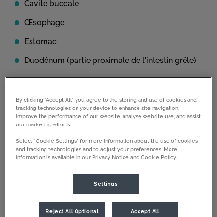
Cavité buccale
Œsophage
Estomac
Duodénum (partie proximale de l'intestin grêle)
Indications :
Cet examen est souvent recommandé dans les
cas suivants
:
By clicking “Accept All” you agree to the storing and use of cookies and
tracking technologies on your device to enhance site navigation,
Dysphagie (difficulté à avaler)
improve the performance of our website, analyse website use, and assist
our marketing efforts.
Régurgitation, suspicion de mégaoesophage
Select “Cookie Settings” for more information about the use of cookies
and tracking technologies and to adjust your preferences. More
Vomissements chroniques
information is available in our Privacy Notice and Cookie Policy.
Diarrhée chronique
Settings
Présence de corps étrangers dans l'œsophage
ou l'estomac
Reject All Optional
Accept All