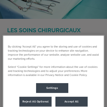
LES SOINS CHIRURGICAUX
Disposant de 3 salles de chirurgie, d’appareils
d’anesthésie gazeuse et de respiration assistée, de
By clicking “Accept All” you agree to the storing and use of cookies and
tout le matériel nécessaire à la surveillance
tracking technologies on your device to enhance site navigation,
opératoire et assistés par des Auxiliaires
improve the performance of our website, analyse website use, and assist
Spécialisées Vétérinaires, les Chirurgiens
our marketing efforts.
d’Assistavet peuvent réaliser dans d’excellentes
Select “Cookie Settings” for more information about the use of cookies
conditions de nombreuses interventions
and tracking technologies and to adjust your preferences. More
chirurgicales
information is available in our Privacy Notice and Cookie Policy.
Chirurgie générale
Settings
Chirurgie Vidéo-assistée
Chirurgie orthopédique (TPLO, Ostéosynthèse
Reject All Optional
Accept All
traumatologique…)