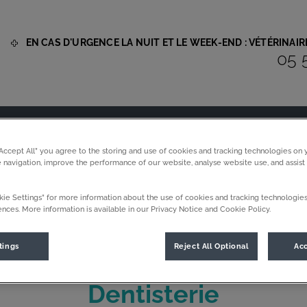
EN CAS D'URGENCE LA NUIT ET LE WEEK-END : VÉTÉRINAI
05 
 Assistavet
os services spécifiques
Nos actualités
Blo
“Accept All” you agree to the storing and use of cookies and tracking technologies on 
 navigation, improve the performance of our website, analyse website use, and assist
ie Settings” for more information about the use of cookies and tracking technologies
nces. More information is available in our Privacy Notice and Cookie Policy.
tings
Reject All Optional
Acc
Dentisterie