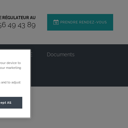
RE RÉGULATEUR AU
PRENDRE RENDEZ-VOUS
56 49 43 89
g
La RSE
Documents
your device to
 our marketing
 and to adjust
ept All