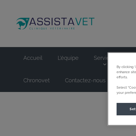
Page d'accueil de
Accueil
L'équipe
Services
N
By clicking 
enhance site
efforts.
Chronovet
Contactez-nous
Select “Cook
your prefere
Set