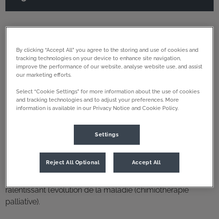
Assistavet a une expérience de plusieurs années dans les
By clicking “Accept All” you agree to the storing and use of cookies and
traitements anticancéreux par chimiothérapie. La
tracking technologies on your device to enhance site navigation,
improve the performance of our website, analyse website use, and assist
chimiothérapie vétérinaire désigne les traitements
our marketing efforts.
médicamenteux des cancers. Elle consiste à administrer
Select “Cookie Settings” for more information about the use of cookies
des médicaments anticancéreux pour détruire ou ralentir la
and tracking technologies and to adjust your preferences. More
croissance des cellules tumorales. Elle intervient en
information is available in our Privacy Notice and Cookie Policy.
complément d’une chirurgie où seule selon les
pathologies.
Settings
Les objectifs de la chimiothérapie sont soit de tenter de
Reject All Optional
Accept All
guérir complètement l’animal (chimiothérapie curative) ; soit
de prolonger sa vie et d’améliorer son confort en
ralentissant l’évolution de la maladie (chimiothérapie
palliative).