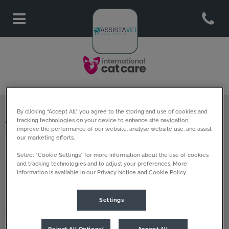
Open co
Page d'accueil de Assistavet
By clicking “Accept All” you agree to the storing and use of cookies and
tracking technologies on your device to enhance site navigation,
Clinique Vétérinaire Assistavet
improve the performance of our website, analyse website use, and assist
our marketing efforts.
Select “Cookie Settings” for more information about the use of cookies
and tracking technologies and to adjust your preferences. More
information is available in our Privacy Notice and Cookie Policy.
Explorer
Settings
Accueil
Reject All Optional
Accept All