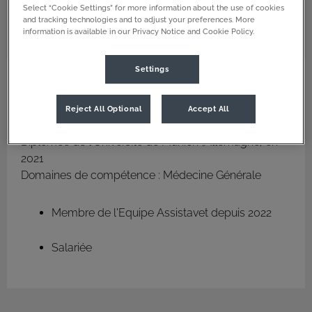
Select “Cookie Settings” for more information about the use of cookies
and tracking technologies and to adjust your preferences. More
information is available in our Privacy Notice and Cookie Policy.
Settings
Joséphine Chatel
Diplômée de l'Université
de Munich (Allemagne)
Vétérinaire
Reject All Optional
Accept All
Docteur Vétérinaire
Diplômée de l'Université de Munich (Allemagne) en
2021
Domaines de compétence : Médecine Générale
Membre de l'Equipe Assistavet depuis 2022
Salariée