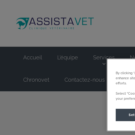
Page d'accueil de
Accueil
L'équipe
Services
N
By clicking 
enhance site
Chronovet
Contactez-nous
efforts.
Select “Cook
your prefere
Set