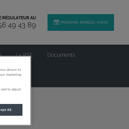
RE RÉGULATEUR AU
PRENDRE RENDEZ-VOUS
56 49 43 89
g
La RSE
Documents
your device to
 our marketing
 and to adjust
ept All