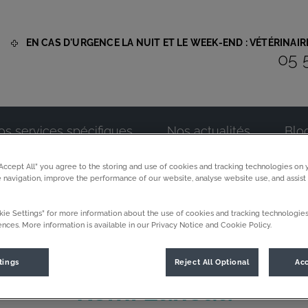
EN CAS D'URGENCE LA NUIT ET LE WEEK-END : VÉTÉRINAI
05 
 Assistavet
os services spécifiques
Nos actualités
Blo
“Accept All” you agree to the storing and use of cookies and tracking technologies on 
 navigation, improve the performance of our website, analyse website use, and assist
ie Settings” for more information about the use of cookies and tracking technologies
nces. More information is available in our Privacy Notice and Cookie Policy.
tings
Reject All Optional
Acc
Remi Luneau